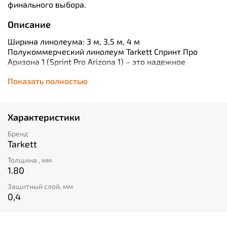
финального выбора.
Описание
Ширина линолеума: 3 м, 3,5 м, 4 м
Полукоммерческий линолеум Tarkett Спринт Про
Аризона 1 (Sprint Pro Arizona 1) – это надежное
решение для любого помещения! Благодаря толщине
Показать полностью
1.80 мм он устойчив к нагрузкам и истиранию,
обеспечивая долговечность вашего пола.
Современные технологии производства гарантируют
защиту от царапин и легкий уход за покрытием, что
Характеристики
значительно упрощает его эксплуатацию и сохраняет
внешний вид на долгое время. Линолеум представлен
Бренд
в актуальном дизайне Arizona 1, который гармонично
Tarkett
сочетается с различными интерьерами, придавая им
Толщина , мм
стильный и современный шарм. Ваш пол будет
1.80
выглядеть безупречно, а также оставаться
комфортным и безопасным местом благодаря
Защитный слой, мм
противоскользящей поверхности данного материала.
0,4