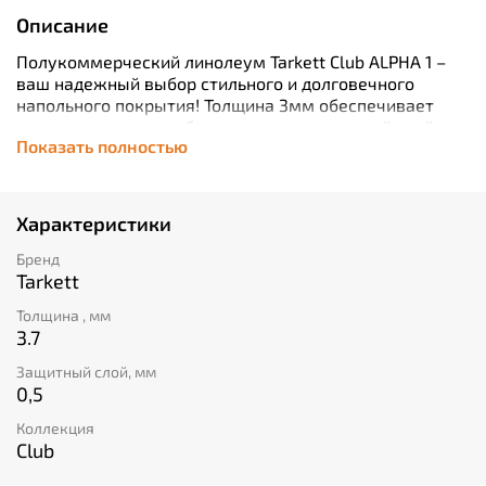
Описание
Полукоммерческий линолеум Tarkett Club ALPHA 1 –
ваш надежный выбор стильного и долговечного
напольного покрытия! Толщина 3мм обеспечивает
идеальную укладку без изъянов, а защитный слой
Показать полностью
толщиной 0,5 мм защищает от износа даже при
интенсивной эксплуатации. Дизайн коллекции Club
подчеркнет индивидуальность вашего интерьера!
Выбирайте комфорт, надежность и элегантность
Характеристики
вместе с Tarkett!
Бренд
Tarkett
Толщина , мм
3.7
Защитный слой, мм
0,5
Коллекция
Club