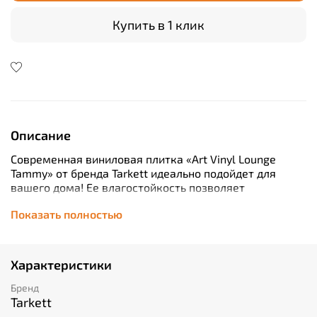
Купить в 1 клик
Описание
Современная виниловая плитка «Art Vinyl Lounge
Tammy» от бренда Tarkett идеально подойдет для
вашего дома! Ее влагостойкость позволяет
использовать покрытие даже во влажных
Показать полностью
помещениях, а класс износостойкости 34/43
гарантирует долгий срок службы. Маленькая фаска
создает аккуратный вид без дополнительных затрат
времени и усилий. На полу будет уютно благодаря
Характеристики
приятной текстуре ёлочки – стильный выбор по
доступной цене!
Бренд
Tarkett